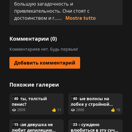
большую загадочность и
привлекательность. Они стоят с
достоинством и г……
Mostra tutto
Комментарии (
0
)
Комментариев нет. Будь первым!
Добавить комментарий
Похожие галереи
Где ты, толстый
Густые волосы на
40
40
пенис?
лобке у стройной
девушки
👁 2809
👍 11
👁 2886
👍 10
Рыжая девушка не
Тебе суждено
15
23
любит депиляцию
влюбиться в эту сучку