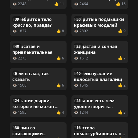
воском
навсегда
👁 2248
👍 11
👁 2464
👍 16
Ее небритое тело
Небритые подмышки
39
30
красиво, правда?
красивых моделей
👁 1827
👍 8
👁 2892
👍 9
Волосатая и
Грудастая и сочная
40
23
привлекательная
женщина
👁 2273
👍 6
👁 1612
👍 7
Хуем в глаз, так
Мочеиспускание
6
40
сказать
волосатых влагалищ
👁 1508
👍 6
👁 1545
👍 2
Большие дырки,
Сюзанне есть чем
24
25
которые не может
удовлетворить
скрыть даже густая
мужчин
👁 1595
👍 4
👁 1244
👍 3
волосня
Эвелин со
Захотела
30
16
свисающими
помастурбировать на