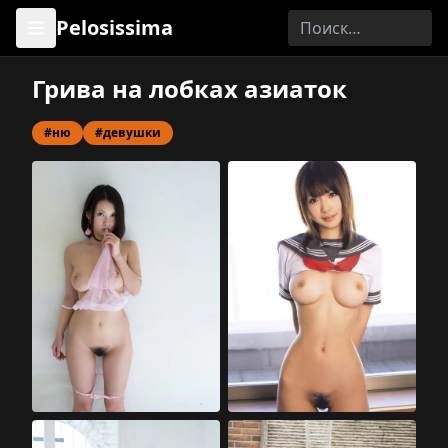
Pelosissima
Грива на лобках азиаток
#ню
#девушки