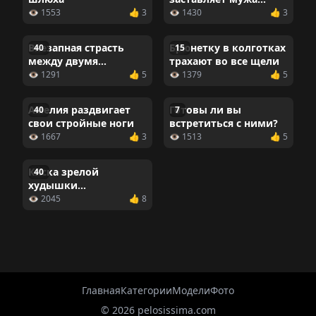
лизать ее грязные
👁 1553
👍 3
👁 1430
👍 3
дырочки
Внезапная страсть
Брюнетку в колготках
40
15
между двумя
трахают во все щели
соседками по комнате
👁 1291
👍 5
👁 1379
👍 5
Амелия раздвигает
Готовы ли вы
40
7
свои стройные ноги
встретиться с ними?
👁 1667
👍 3
👁 1513
👍 5
Киска зрелой
40
худышки
завораживает
👁 2045
👍 8
Главная
Категории
Модели
Фото
© 2026 pelosissima.com