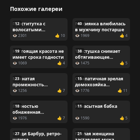
Похожие галереи
Проститутка с
Россиянка влюбилась
12
40
волосатыми
в мужчину постарше
подмышками
👁 2301
👍 10
👁 1969
👍 4
переспала с негром
Настоящая красота не
Толстушка снимает
19
38
имеет срока годности
обтягивающее
красное платье
👁 1069
👍 4
👁 1475
👍 5
Мохнатая
Симпатичная зрелая
23
15
промежность
домохозяйка
элегантной милфы
раздевается на кухне
👁 1256
👍 7
👁 1776
👍 11
Полностью
Ненасытная бабка
18
11
обнаженная
индийская
👁 1976
👍 7
👁 1590
👍 5
домохозяйка
Канди Барбур, ретро-
Пухлая женщина
27
21
шлюха
заставляет мужа