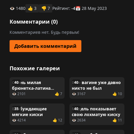
👁 1480
👍
3
👎
7
Рейтинг:
-4
📅 28 May 2023
Комментарии (
0
)
Комментариев нет. Будь первым!
Добавить комментарий
Похожие галереи
Очень милая
В ее вагине уже давно
40
40
брюнетка-латина
никто не был
показывает большую
👁 2101
👍 7
👁 3167
👍 10
пизду
Возбуждающие
Модель показывает
35
40
мягкие киски
свою лохматую киску
👁 4214
👍 12
👁 2634
👍 11