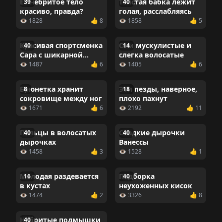
Ее небритое тело
Толстая бабка лежит
39
40
красиво, правда?
голая, расслабляясь
👁 1828
👍 8
👁 1858
👍 5
Красивая спортсменка
Они мускулистые и
40
14
Сара с шикарной
слегка волосатые
небритостью по всему
👁 1487
👍 6
👁 1405
👍 6
телу
Брюнетка хранит
Эти пезды, наверное,
8
18
сокровище между ног
плохо пахнут
👁 1671
👍 6
👁 2192
👍 11
Пальцы в волосатых
Сладкие дырочки
40
40
дырочках
Ванессы
👁 1458
👍 3
👁 1528
👍 1
Молодая раздевается
Подборка
16
40
в кустах
неухоженных кисок
👁 1474
👍 2
👁 3326
👍 8
Небритые подмышки
40