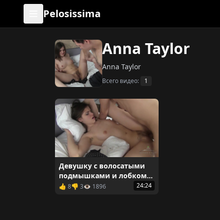
Pelosissima
Anna Taylor
Anna Taylor
Всего видео:
1
Девушку с волосатыми
подмышками и лобком
трахают в обе дырки
24:24
👍 8
👎 3
👁️ 1896