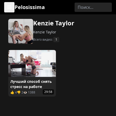
Pelosissima
Kenzie Taylor
Kenzie Taylor
Всего видео:
1
Лучший способ снять
стресс на работе
29:58
👍 4
👎 2
👁️ 1388