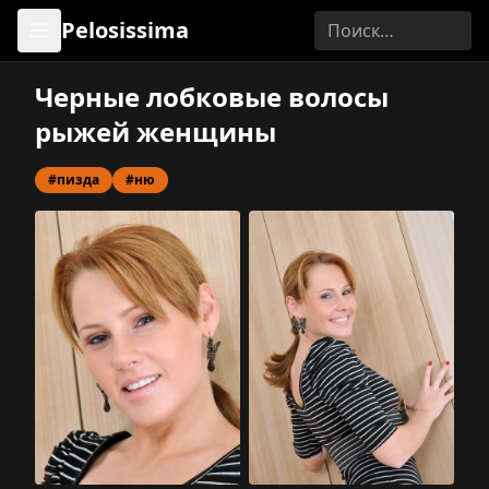
Pelosissima
Черные лобковые волосы
рыжей женщины
#пизда
#ню