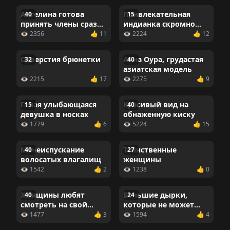
Ангелина готова
Привлекательная
40
15
принять члены сразу
индианка скромно
в две дырки
снимает с себя одежду
👁 2356
👍 11
👁 2224
👍 12
Отверстия брюнетки
Анна Оура, грудастая
32
40
азиатская модель
👁 2215
👍 17
👁 2275
👍 9
Голая улыбающаяся
Красивый вид на
15
40
девушка в носках
обнаженную киску
👁 1779
👍 6
👁 5224
👍 15
Мочеиспускание
Таинственные
40
27
волосатых влагалищ
женщины
👁 1542
👍 2
👁 1238
👍 0
Женщины любят
Большие дырки,
40
24
смотреть на свой
которые не может
лобок
скрыть даже густая
👁 1477
👍 3
👁 1594
👍 4
волосня