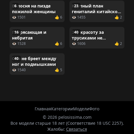
Волосня на пизде
Крупный план
6
23
пожилой женщины
гениталий китайской
модели
👁 1501
👍 6
👁 1455
👍 2
Потрясающая и
Эту красоту за
16
40
небритая
трусиками не
спрячешь
👁 1528
👍 6
👁 1606
👍 2
Она не бреет между
40
ног и подмышками
👁 1540
👍 5
Главная
Категории
Модели
Фото
© 2026 pelosissima.com
Все модели старше 18 лет (Соответствие 18 USC 2257).
Жалобы:
Связаться